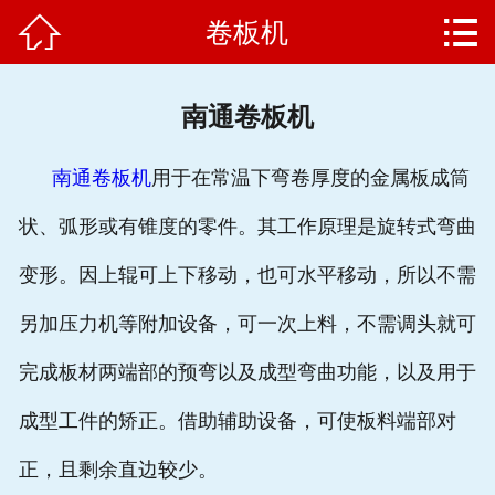


卷板机
网站首页

公司简介
南通卷板机
产品中心
南通卷板机
用于在常温下弯卷厚度的金属板成筒
新闻动态
状、弧形或有锥度的零件。其工作原理是旋转式弯曲
客户案例
变形。因上辊可上下移动，也可水平移动，所以不需
企业文化
另加压力机等附加设备，可一次上料，不需调头就可
售后服务
完成板材两端部的预弯以及成型弯曲功能，以及用于
成型工件的矫正。借助辅助设备，可使板料端部对
联系我们
正，且剩余直边较少。