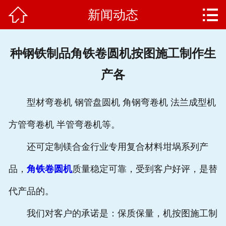


新闻动态
网站首页

公司简介
种钢铁制品角铁卷圆机按图施工制作生
产品中心
产各
新闻动态
型材弯卷机 钢管盘圆机 角钢弯卷机 法兰成型机
客户案例
方管弯卷机 半管弯卷机等。
企业文化
还可定制镁合金行业专用复合材料坩埚系列产
售后服务
品，
角铁卷圆机
质量稳定可靠，受到客户好评，是替
代产品的。
联系我们
我们对客户的承诺是：保质保量，机按图施工制