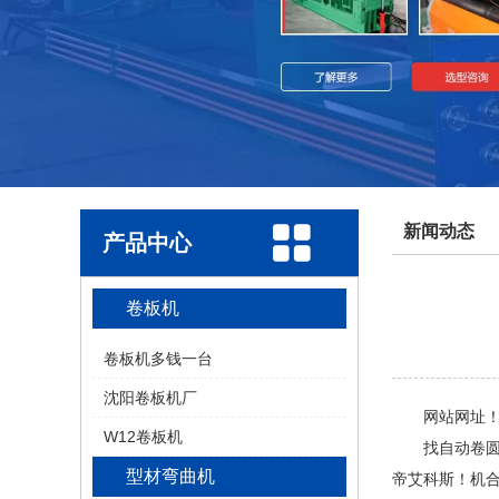
新闻动态
产品中心
卷板机
卷板机多钱一台
沈阳卷板机厂
网站网址！复
W12卷板机
找自动卷圆机
型材弯曲机
帝艾科斯！机合