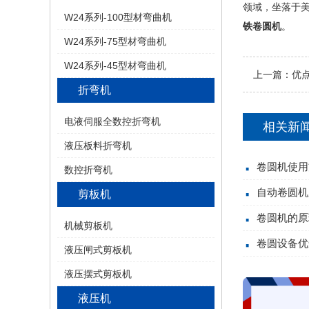
领域，坐落于
W24系列-100型材弯曲机
铁卷圆机
。
W24系列-75型材弯曲机
W24系列-45型材弯曲机
上一篇：
优
折弯机
电液伺服全数控折弯机
相关新
液压板料折弯机
卷圆机使用
数控折弯机
自动卷圆机
剪板机
卷圆机的原
机械剪板机
卷圆设备优
液压闸式剪板机
液压摆式剪板机
液压机