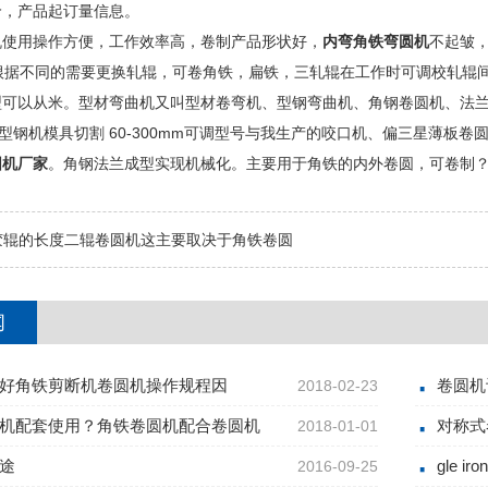
价，产品起订量信息。
用操作方便，工作效率高，卷制产品形状好，
内弯角铁弯圆机
不起皱，
根据不同的需要更换轧辊，可卷角铁，扁铁，三轧辊在工作时可调校轧辊
型可以从米。型材弯曲机又叫型材卷弯机、型钢弯曲机、角钢卷圆机、法
型钢机模具切割 60-300mm可调型号与我生产的咬口机、偏三星薄板
圆机厂家
。角钢法兰成型实现机械化。主要用于角铁的内外卷圆，可卷制
胶辊的长度二辊卷圆机这主要取决于角铁卷圆
闻
好角铁剪断机卷圆机操作规程因
卷圆机
2018-02-23
机配套使用？角铁卷圆机配合卷圆机
对称式
2018-01-01
途
gle 
2016-09-25