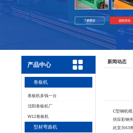
新闻动态
产品中心
卷板机
卷板机多钱一台
沈阳卷板机厂
C型钢机模具切
W12卷板机
供应彩钢夹芯
型材弯曲机
此宜兴63角铁