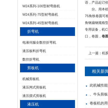
语，产品起订
W24系列-100型材弯曲机
分。用本机使
W24系列-75型材弯曲机
75角铁卷圆可
角钢扁钢规格
W24系列-45型材弯曲机
专用设备，机C
折弯机
口，卷圆，
卷
电液伺服全数控折弯机
液压板料折弯机
上一篇：
机
数控折弯机
剪板机
相关新
机械剪板机
此机械性能
液压闸式剪板机
、牛头剪板
液压摆式剪板机
卷板机的用
液压机