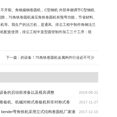
不开裂。角钢扁钢卷圆机，C型钢机 外部单侧调节C型钢机
间隙，75角铁卷圆机液压角铁卷圆机有预弯功能，节省材料。
兰机等。我生产的法兰机，是通风、排尘工程中制作角钢法兰
卷圆机配套使用，排尘工程中直型圆管制作加工三个工序：咬
？
下一篇：
的设备！75角铁卷圆机金属构件行业必不可少
设备的启动前准备以及模具调整
2019-08-21
卷板机、机械对称式卷板机和非对称式卷
2017-11-27
iron bender弯角铁机采用立式结构卷圆机厂家液
2017-12-10