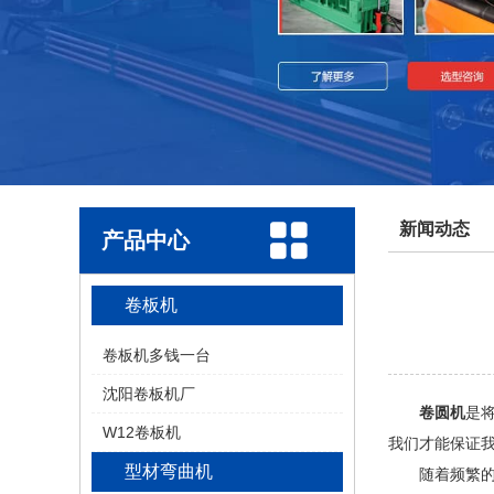
新闻动态
产品中心
卷板机
卷板机多钱一台
沈阳卷板机厂
卷圆机
是
W12卷板机
我们才能保证
型材弯曲机
随着频繁的使