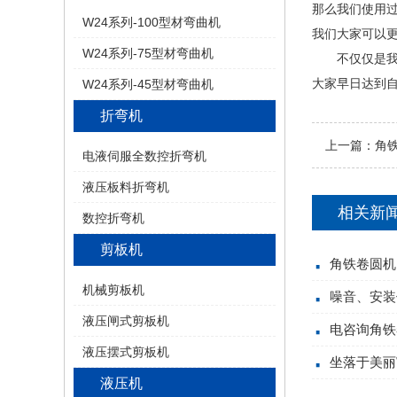
那么我们使用
W24系列-100型材弯曲机
我们大家可以
W24系列-75型材弯曲机
不仅仅是我们
大家早日达到
W24系列-45型材弯曲机
折弯机
上一篇：
角
电液伺服全数控折弯机
液压板料折弯机
相关新
数控折弯机
剪板机
角铁卷圆机
机械剪板机
噪音、安装
液压闸式剪板机
电咨询角铁
液压摆式剪板机
坐落于美丽
液压机