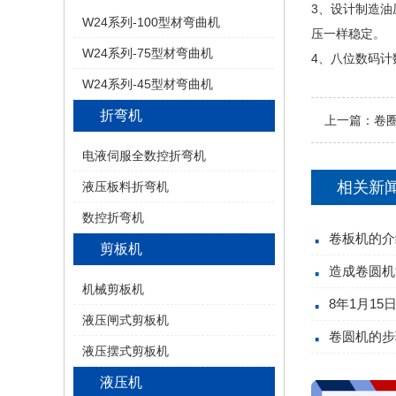
3、设计制造
W24系列-100型材弯曲机
压一样稳定。
W24系列-75型材弯曲机
4、八位数码
W24系列-45型材弯曲机
折弯机
上一篇：
卷
电液伺服全数控折弯机
相关新
液压板料折弯机
数控折弯机
卷板机的介
剪板机
造成卷圆机
机械剪板机
8年1月15日
液压闸式剪板机
卷圆机的步
液压摆式剪板机
液压机