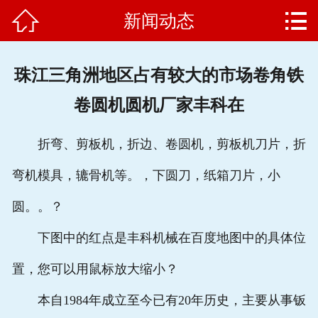


新闻动态
网站首页

公司简介
珠江三角洲地区占有较大的市场卷角铁
产品中心
卷圆机圆机厂家丰科在
新闻动态
折弯、剪板机，折边、卷圆机，剪板机刀片，折
客户案例
弯机模具，辘骨机等。，下圆刀，纸箱刀片，小
企业文化
圆。。？
售后服务
下图中的红点是丰科机械在百度地图中的具体位
置，您可以用鼠标放大缩小？
联系我们
本自1984年成立至今已有20年历史，主要从事钣